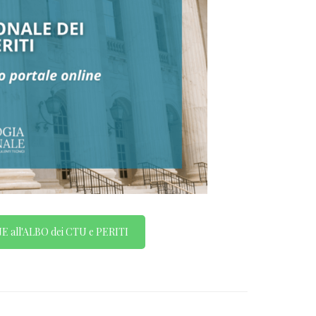
E all'ALBO dei CTU e PERITI