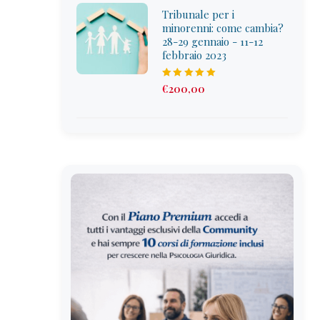
Tribunale per i
minorenni: come cambia?
28-29 gennaio - 11-12
febbraio 2023
Rated
5.00
€
200
,00
out of 5