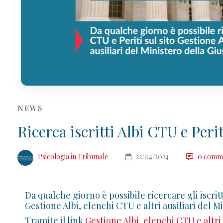
NEWS
Ricerca iscritti Albi CTU e Peri
Psicologia in Tribunale
22/04/2024
0 comm
Da qualche giorno è possibile ricercare gli iscritt
Gestione Albi, elenchi CTU e altri ausiliari del Mi
Tramite il link
Gestione Albi, elenchi CTU e altri a