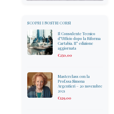
SCOPRI I NOSTRI CORSI
Il Consulente Tecnico
d’Ufficio dopo la Riforma
Cartabia. II° edizione
aggiornata
€
250
,00
Masterclass con la
Prof.ssa Simona
Argentieri – 20 novembre
2021
€
129
,00