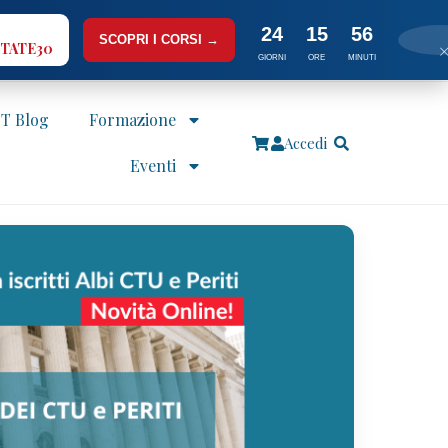
24
15
55
SCOPRI I CORSI →
TATE30
GIORNI
ORE
MINUTI
IT Blog
Formazione
Accedi
Eventi