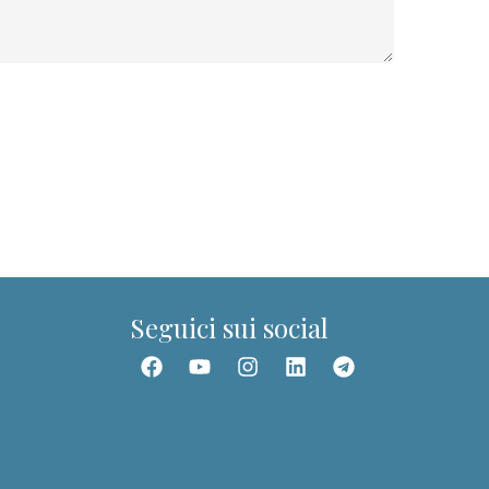
Dott.ssa Giuditta
Guida del portale PIT
Ciao! Sono la Dott.ssa Giuditta. Posso aiutarti a
trovare corsi, webinar, ebook, articoli e
contenuti della Community.
Seguici sui social
📚 Trova un corso
🎥 Webinar
👥 Community
👤 I miei corsi
📰 Articoli
✉️ Assistenza