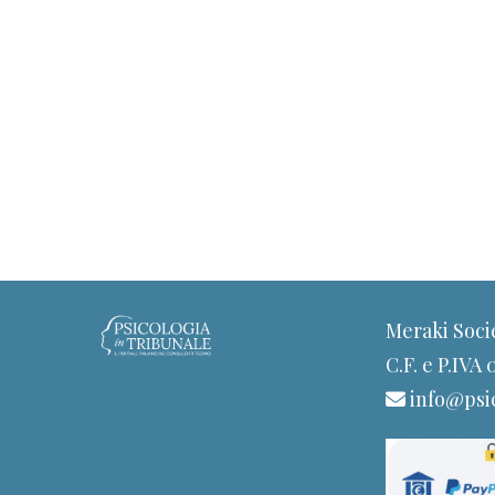
Meraki Soci
C.F. e P.IVA
info@psic