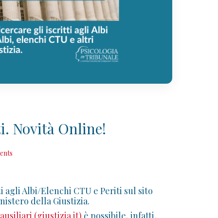
ti. Novità Online!
ents
i agli Albi/Elenchi CTU e Periti sul sito
nistero della Giustizia.
usiliari (giustizia.it)
è possibile, infatti,