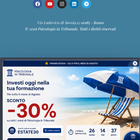
Via Ludovico di Savoia,12
00185 - Roma
© 2026 Psicologia in Tribunale. Tutti i diritti riservati
Dott.ssa Giuditta
Guida del portale PIT
Ciao! Sono la Dott.ssa Giuditta. Posso aiutarti a trovare
corsi, webinar, ebook, articoli e contenuti della
Community.
📚 Trova un corso
🎥 Webinar
👥 Community
👤 I miei corsi
COPIA
Monitoraggio dei cookie per la migliore esperienza