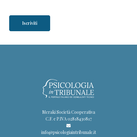
Meraki Società Cooperativa
C.F. e P.IVA 02818430817
info@psicologiaintribunale.it