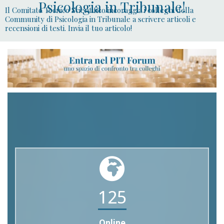
Psicologia in Tribunale!
Il Comitato Tecnico Scientifico incoraggia i colleghi della
Community di Psicologia in Tribunale a scrivere articoli e
recensioni di testi. Invia il tuo articolo!
125
Online