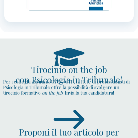
Tirocinio on the job
con Psicologia in Tribunale!
Per i colleghi aspiranti CTU o CTP, la Rete di professionisti di
Psicologia in Tribunale offre la possibilità di svolgere un
tirocinio formativo
on the job
. Invia la tua candidatura!
Proponi il tuo articolo per