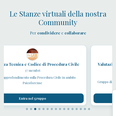
Le Stanze virtuali della nostra
Community
Per
condividere
e
collaborare
ica e Codice di Procedura Civile
Valutazione dell’Im
37 membri
dimento sulla Procedura Civile in ambito
Gruppo di intervisione e 
Psicoforense
cap
Entra nel gruppo