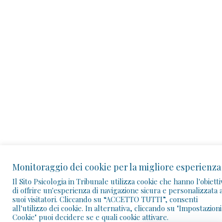
Dott.ssa Giuditta
Guida del portale PIT
Ciao! Sono la Dott.ssa Giuditta. Posso aiutarti a trovare
corsi, webinar, ebook, articoli e contenuti della
Community.
📚 Trova un corso
🎥 Webinar
👥 Community
👤 I miei corsi
Monitoraggio dei cookie per la migliore esperienza
📰 Articoli
✉️ Assistenza
Il Sito Psicologia in Tribunale utilizza cookie che hanno l'obietti
di offrire un'esperienza di navigazione sicura e personalizzata a
suoi visitatori. Cliccando su “ACCETTO TUTTI”, consenti
all'utilizzo dei cookie. In alternativa, cliccando su "Impostazioni
Cookie" puoi decidere se e quali cookie attivare.