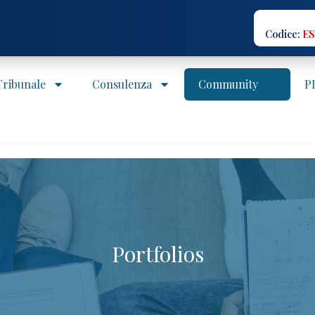
Codice:
ES
 Tribunale
Consulenza
Community
P
Portfolios