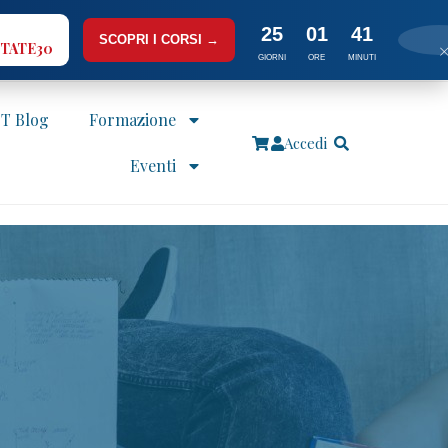
25
01
41
SCOPRI I CORSI →
TATE30
GIORNI
ORE
MINUTI
IT Blog
Formazione
Accedi
Eventi