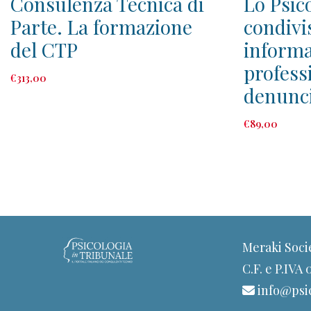
Consulenza Tecnica di
Lo Psico
Parte. La formazione
condivi
del CTP
informa
profess
€
313
,00
denunci
€
89
,00
Meraki Soci
C.F. e P.IVA
info@psic