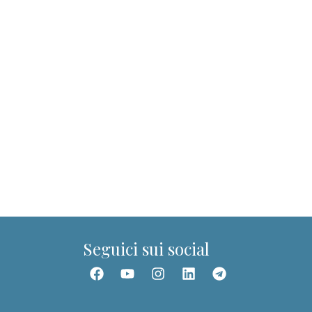
Dott.ssa Giuditta
Guida del portale PIT
Ciao! Sono la Dott.ssa Giuditta. Posso aiutarti a
trovare corsi, webinar, ebook, articoli e
contenuti della Community.
Seguici sui social
📚 Trova un corso
🎥 Webinar
👥 Community
👤 I miei corsi