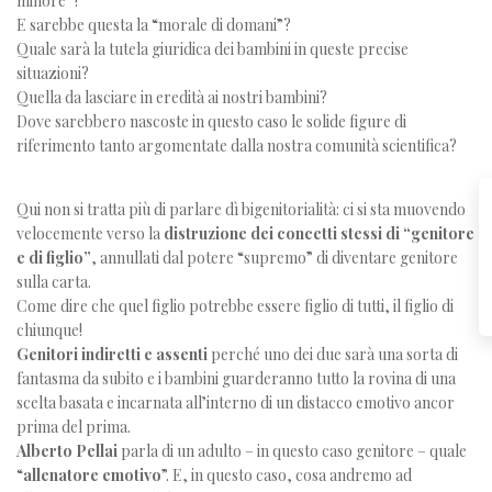
minore”?
E sarebbe questa la “morale di domani”?
Quale sarà la tutela giuridica dei bambini in queste precise
situazioni?
Quella da lasciare in eredità ai nostri bambini?
Dove sarebbero nascoste in questo caso le solide figure di
riferimento tanto argomentate dalla nostra comunità scientifica?
Qui non si tratta più di parlare dì bigenitorialità: ci si sta muovendo
velocemente verso la
distruzione dei concetti stessi di “genitore
e di figlio”
, annullati dal potere “supremo” di diventare genitore
sulla carta.
Come dire che quel figlio potrebbe essere figlio di tutti, il figlio di
chiunque!
Genitori indiretti e assenti
perché uno dei due sarà una sorta di
fantasma da subito e i bambini guarderanno tutto la rovina di una
scelta basata e incarnata all’interno di un distacco emotivo ancor
prima del prima.
Alberto Pellai
parla di un adulto – in questo caso genitore – quale
“
allenatore emotivo
”. E, in questo caso, cosa andremo ad