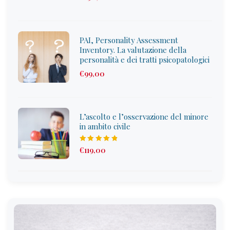
out of 5
PAI, Personality Assessment
Inventory. La valutazione della
personalità e dei tratti psicopatologici
€
99
,00
L’ascolto e l’osservazione del minore
in ambito civile
Rated
€
119
,00
4.75
out
of 5