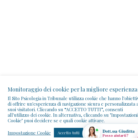
Ciao! Sono la Dott.ssa Giuditta. Posso aiutarti a trovare
corsi, webinar, ebook, articoli e contenuti della
Community.
📚 Trova un corso
🎥 Webinar
👥 Community
👤 I miei corsi
Monitoraggio dei cookie per la migliore esperienza
📰 Articoli
✉️ Assistenza
Il Sito Psicologia in Tribunale utilizza cookie che hanno l'obietti
di offrire un'esperienza di navigazione sicura e personalizzata a
suoi visitatori. Cliccando su “ACCETTO TUTTI”, consenti
all'utilizzo dei cookie. In alternativa, cliccando su "Impostazioni
Cookie" puoi decidere se e quali cookie attivare.
Dott.ssa Giuditta
Impostazione Cookie
Accetto tutti
Posso aiutarti?