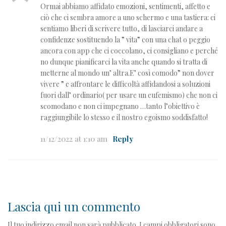
Ormai abbiamo affidato emozioni, sentimenti, affetto e
ciò che ci sembra amore a uno schermo e una tastiera: ci
sentiamo liberi di scrivere tutto, di lasciarci andare a
confidenze sostituendo la ” vita” con una chat o peggio
ancora con app che ci coccolano, ci consigliano e perché
no dunque pianificarci la vita anche quando si tratta di
metterne al mondo un’ altra.E’ così comodo” non dover
vivere ” e affrontare le difficoltà affidandosi a soluzioni
fuori dall’ ordinario( per usare un eufemismo) che non ci
scomodano e non ci impegnano …tanto l’obiettivo è
raggiungibile lo stesso e il nostro egoismo soddisfatto!
11/12/2022 at 1:10 am
Reply
Lascia qui un commento
Il tuo indirizzo email non sarà pubblicato.
I campi obbligatori sono