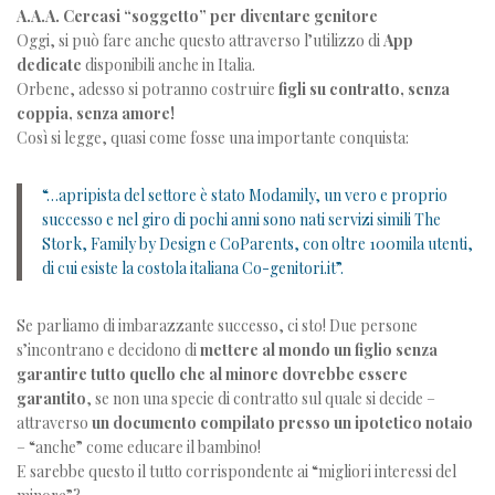
A.A.A. Cercasi “soggetto” per diventare genitore
Oggi, si può fare anche questo attraverso l’utilizzo di
App
dedicate
disponibili anche in Italia.
Orbene, adesso si potranno costruire
figli su contratto, senza
coppia, senza amore!
Così si legge, quasi come fosse una importante conquista:
“…apripista del settore è stato Modamily, un vero e proprio
successo e nel giro di pochi anni sono nati servizi simili The
Stork, Family by Design e CoParents, con oltre 100mila utenti,
di cui esiste la costola italiana Co-genitori.it”.
Se parliamo di imbarazzante successo, ci sto! Due persone
s’incontrano e decidono di
mettere al mondo un figlio senza
garantire tutto quello che al minore dovrebbe essere
garantito
, se non una specie di contratto sul quale si decide –
attraverso
un documento compilato presso un ipotetico notaio
– “anche” come educare il bambino!
E sarebbe questo il tutto corrispondente ai “migliori interessi del