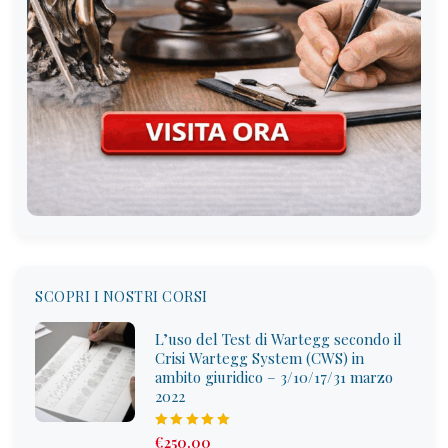
SCOPRI I NOSTRI CORSI
L’uso del Test di Wartegg secondo il
Crisi Wartegg System (CWS) in
ambito giuridico – 3/10/17/31 marzo
2022
Rated
5.00
€
250
,00