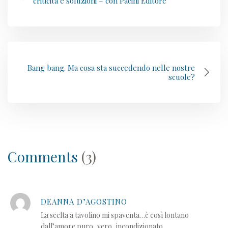
criticità e soluzioni – con Pacini Editore
Bang bang. Ma cosa sta succedendo nelle nostre
scuole?
Comments
(3)
DEANNA D’AGOSTINO
La scelta a tavolino mi spaventa…è così lontano
dall’amore puro, vero, incondizionato.