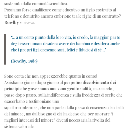
sostenuto dalla comunità scientifica.
Possiamo forse qualificare come educativo un figlio costruito al
telefono e denutrito ancora embrione tra le righe di un contratto?
Bowlby
scriveva:
“… a un certo punto della loro vita, io credo, la maggior parte
degli esseri umani desidera avere dei bambini e desidera anche
che i propri figli crescano sani, felici e fiduciosi di sé…”
(Bowlby, 1989)
Sono certa che non apprezzerebbe quanto in corso!
Assistiamo giorno dopo giorno al
perpetuo dissolvimento dei
principi che governano una sana genitorialità
, marciando,
passo dopo passo, sulla indifferenza e sulla freddezza di scelte che
esacerbano e testimoniano uno
squilibrio interiore, che non parte dalla presa di coscienza dei diritti
del minore, ma dal bisogno di chi ha deciso che per onorare “i
migliori interessi del minore” diventi necessaria la rivolta del
sistema valoriale.