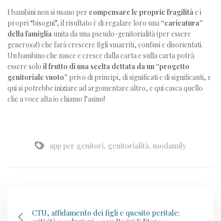
I bambini non si usano per
compensare le proprie fragilità
e i
propri “bisogni”, il risultato è di regalare loro una
“caricatura”
della famiglia
unita da una pseudo-genitorialità (per essere
generosa!) che farà crescere figli smarriti, confusi e disorientati.
Un bambino che nasce e cresce dalla carta e sulla carta potrà
essere solo
il frutto di una scelta dettata da un “progetto
genitoriale vuoto”
privo di principi, di significati e di significanti, e
qui si potrebbe iniziare ad argomentare altro, e qui casca quello
che a voce alta io chiamo l’asino!
app per genitori
,
genitorialità
,
modamily
CTU, affidamento dei figli e quesito peritale: