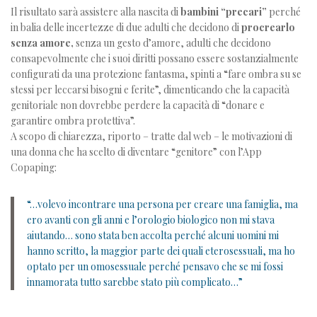
Il risultato sarà assistere alla nascita di
bambini “precari”
perché
in balia delle incertezze di due adulti che decidono di
procrearlo
senza amore,
senza un gesto d’amore, adulti che decidono
consapevolmente che i suoi diritti possano essere sostanzialmente
configurati da una protezione fantasma, spinti a “fare ombra su se
stessi per leccarsi bisogni e ferite”, dimenticando che la capacità
genitoriale non dovrebbe perdere la capacità di “donare e
garantire ombra protettiva”.
A scopo di chiarezza, riporto – tratte dal web – le motivazioni di
una donna che ha scelto di diventare “genitore” con l’App
Copaping:
“…volevo incontrare una persona per creare una famiglia, ma
ero avanti con gli anni e l’orologio biologico non mi stava
aiutando… sono stata ben accolta perché alcuni uomini mi
hanno scritto, la maggior parte dei quali eterosessuali, ma ho
optato per un omosessuale perché pensavo che se mi fossi
innamorata tutto sarebbe stato più complicato…”