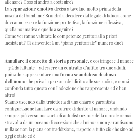
allenare? Cosa si andrà a costruire?
La
separazione emotiva
decisa a tavolino molto prima della
nascita del bambino? Si andrà a decidere dal legale di fiducia come
dovranno essere la funzione protettiva, la funzione riflessiva,
quella normativa e quelle a seguire?
Come verranno valutate le competenze genitoriali a priori
inesistenti? Ci si inventerà un “piano genitoriale” numero due?
Annullare il concetto di storia personale,
e costringere il minore
– già da lattante – ad essere un contratto d’affitto tra due adulti,
può solo rappresentare una
forma scandalosa di abuso
dell’uomo
che priva la persona del diritto alle sue radici, e non si
confonda tutto questo con l’adozione che rappresenta ed è ben
altro!
Stiamo uscendo dalla traiettoria di una chiara e garantista
configurazione familiare da offrire di diritto al minore, andando
sempre più verso una sorta di autodistruzione della morale ormai
stravolta da un oceano di eccezioni che al minore non garantiscono
nulla se non la piena contraddizione, rispetto a tutto ciò che sino ad
oggi è stato ed è