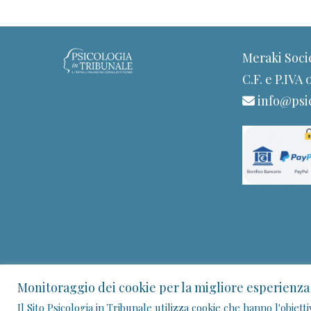
Meraki Soci
C.F. e P.IVA
info@psic
Monitoraggio dei cookie per la migliore esperienza
Il Sito Psicologia in Tribunale utilizza cookie che hanno l'obiett