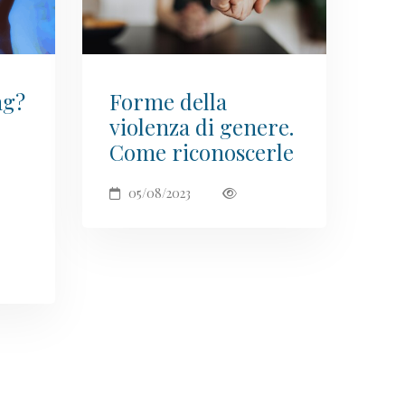
ng?
Forme della
violenza di genere.
Come riconoscerle
05/08/2023
Dott.ssa Giuditta
Guida del portale PIT
Ciao! Sono la Dott.ssa Giuditta. Posso aiutarti a
trovare corsi, webinar, ebook, articoli e