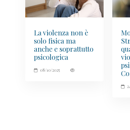
La violenza non è
Mo
solo fisica ma
St
anche e soprattutto
qu
psicologica
vi
ps
08/10/2025
Co
24