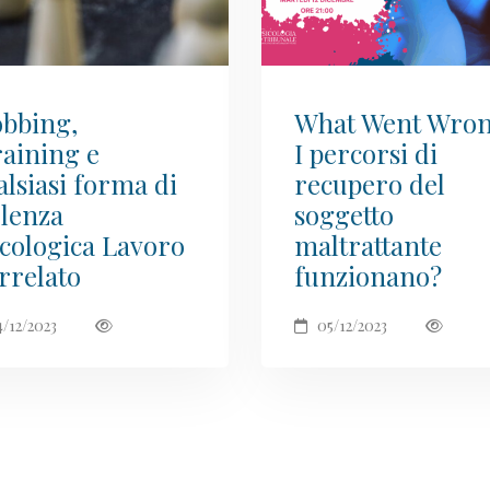
bbing,
What Went Wro
raining e
I percorsi di
alsiasi forma di
recupero del
olenza
soggetto
icologica Lavoro
maltrattante
rrelato
funzionano?
/12/2023
05/12/2023