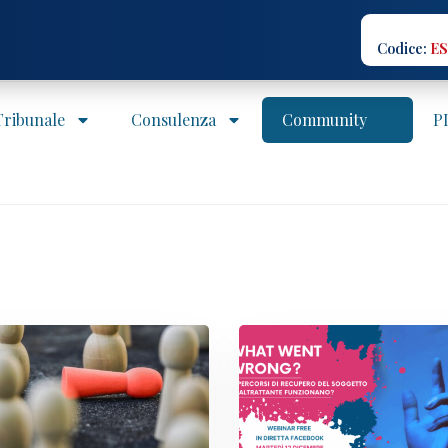
Codice:
ES
 Tribunale
Consulenza
Community
P