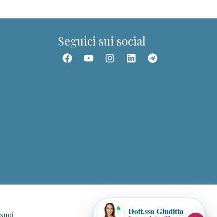
contenuti della Community.
Seguici sui social
📚 Trova un corso
🎥 Webinar
👥 Community
👤 I miei corsi
📰 Articoli
✉️ Assistenza
Dott.ssa Giuditta
 suoi