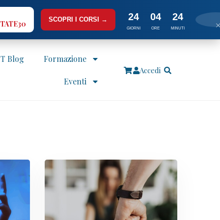
24
04
24
SCOPRI I CORSI →
TATE30
GIORNI
ORE
MINUTI
IT Blog
Formazione
Accedi
Eventi