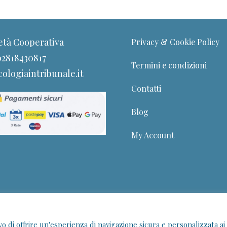
età Cooperativa
Privacy & Cookie Policy
 02818430817
Termini e condizioni
ologiaintribunale.it
Contatti
Blog
My Account
Sede di Roma:
Via Ludovico di Savoia 12 - 00185
ivo di offrire un'esperienza di navigazione sicura e personalizzata ai
© 2026 Psicologia in Tribunale. Tutti i diritti riservati