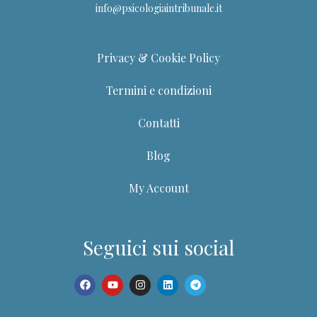
info@psicologiaintribunale.it
Privacy & Cookie Policy
Termini e condizioni
Contatti
Blog
My Account
Dott.ssa Giuditta
Seguici sui social
Guida del portale PIT
Ciao! Sono la Dott.ssa Giuditta. Posso aiutarti a trovare