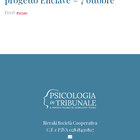
Free!
€
0
,00
Meraki Società Cooperativa
C.F. e P.IVA 02818430817