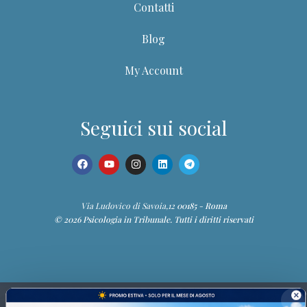
Contatti
Blog
My Account
Dott.ssa Giuditta
Seguici sui social
Guida del portale PIT
Ciao! Sono la Dott.ssa Giuditta. Posso aiutarti a trovare
corsi, webinar, ebook, articoli e contenuti della
Community.
Via Ludovico di Savoia,12
00185 - Roma
© 2026 Psicologia in Tribunale. Tutti i diritti riservati
📚 Trova un corso
🎥 Webinar
👥 Community
👤 I miei corsi