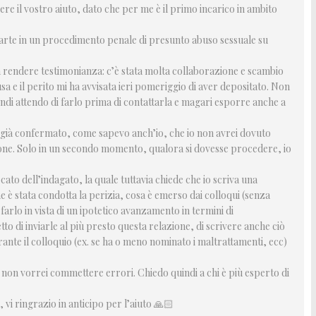
ere il vostro aiuto, dato che per me è il primo incarico in ambito
 parte in un procedimento penale di presunto abuso sessuale su
 a rendere testimonianza: c’è stata molta collaborazione e scambio
usa e il perito mi ha avvisata ieri pomeriggio di aver depositato. Non
indi attendo di farlo prima di contattarla e magari esporre anche a
a già confermato, come sapevo anch’io, che io non avrei dovuto
zione. Solo in un secondo momento, qualora si dovesse procedere, io
cato dell’indagato, la quale tuttavia chiede che io scriva una
me è stata condotta la perizia, cosa è emerso dai colloqui (senza
 farlo in vista di un ipotetico avanzamento in termini di
o di inviarle al più presto questa relazione, di scrivere anche ciò
ante il colloquio (ex. se ha o meno nominato i maltrattamenti, ecc)
 non vorrei commettere errori. Chiedo quindi a chi è più esperto di
vi ringrazio in anticipo per l’aiuto 🙏🏻