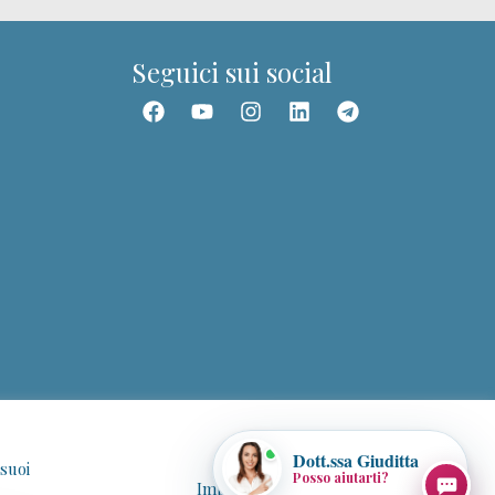
Seguici sui social
📚 Trova un corso
🎥 Webinar
👥 Community
👤 I miei corsi
📰 Articoli
✉️ Assistenza
Dott.ssa Giuditta
 suoi
Posso aiutarti?
Impostazione Cookie
Accetto tutti