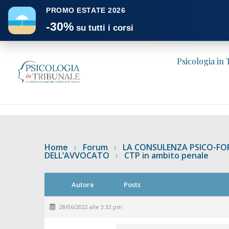
PROMO ESTATE 2026
☂
-30%
su tutti i corsi
Psicologia in
Home
›
Forum
›
LA CONSULENZA PSICO-FOR
DELL’AVVOCATO
›
CTP in ambito penale
Autore
Posts
28/06/2022 alle 3:32 pm