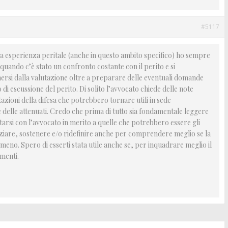
#5117
ia esperienza peritale (anche in questo ambito specifico) ho sempre
quando c’è stato un confronto costante con il perito e si
mersi dalla valutazione oltre a preparare delle eventuali domande
 di escussione del perito. Di solito l’avvocato chiede delle note
ioni della difesa che potrebbero tornare utili in sede
delle attenuati. Credo che prima di tutto sia fondamentale leggere
tarsi con l’avvocato in merito a quelle che potrebbero essere gli
ziare, sostenere e/o ridefinire anche per comprendere meglio se la
 o meno. Spero di esserti stata utile anche se, per inquadrare meglio il
ementi.