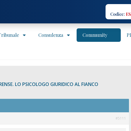
Codice:
ES
 Tribunale
Consulenza
Community
P
ENSE. LO PSICOLOGO GIURIDICO AL FIANCO
#5111