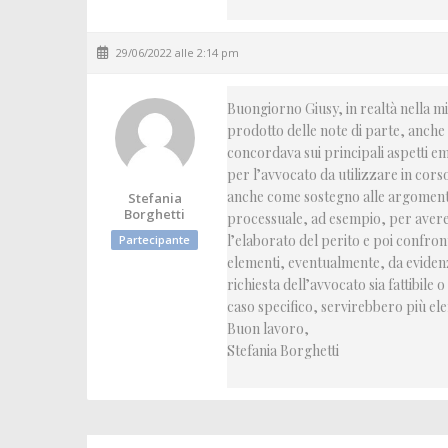
29/06/2022 alle 2:14 pm
Buongiorno Giusy, in realtà nella m
prodotto delle note di parte, anche 
concordava sui principali aspetti e
per l’avvocato da utilizzare in corso
anche come sostegno alle argomentaz
Stefania
Borghetti
processuale, ad esempio, per avere 
l’elaborato del perito e poi confron
Partecipante
elementi, eventualmente, da eviden
richiesta dell’avvocato sia fattibile
caso specifico, servirebbero più el
Buon lavoro,
Stefania Borghetti