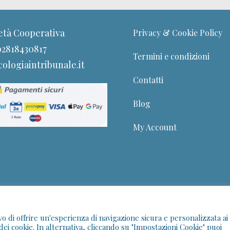
età Cooperativa
Privacy & Cookie Policy
 02818430817
Termini e condizioni
ologiaintribunale.it
Contatti
Blog
My Account
Sede di Roma:
Via Ludovico di Savoia 12 - 00185
ivo di offrire un'esperienza di navigazione sicura e personalizzata ai
© 2026 Psicologia in Tribunale. Tutti i diritti riservati
dei cookie. In alternativa, cliccando su "Impostazioni Cookie" puoi