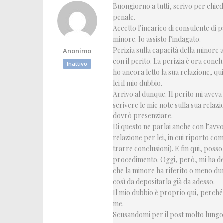
Buongiorno a tutti, scrivo per chied
penale.
Accetto l’incarico di consulente di
minore. Io assisto l’indagato.
Perizia sulla capacità della minore
Anonimo
con il perito. La perizia è ora concl
Inattivo
ho ancora letto la sua relazione, qu
lei il mio dubbio.
Arrivo al dunque. Il perito mi avev
scrivere le mie note sulla sua rela
dovrò presenziare.
Di questo ne parlai anche con l’avvo
relazione per lei, in cui riporto co
trarre conclusioni). E fin qui, posso
procedimento. Oggi, però, mi ha dett
che la minore ha riferito o meno dur
così da depositarla già da adesso.
Il mio dubbio è proprio qui, perché
me.
Scusandomi per il post molto lungo, 