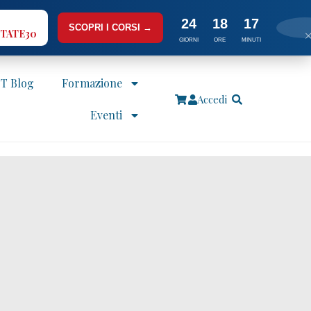
24
18
17
SCOPRI I CORSI →
TATE30
GIORNI
ORE
MINUTI
IT Blog
Formazione
Accedi
Eventi