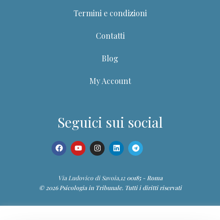
Termini e condizioni
Contatti
Blog
Dott.ssa Giuditta
My Account
Guida del portale PIT
Ciao! Sono la Dott.ssa Giuditta. Posso aiutarti a trovare
Seguici sui social
corsi, webinar, ebook, articoli e contenuti della
Community.
Via Ludovico di Savoia,12
00185 - Roma
📚 Trova un corso
🎥 Webinar
© 2026 Psicologia in Tribunale. Tutti i diritti riservati
👥 Community
👤 I miei corsi