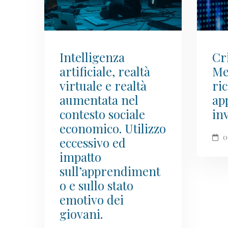
Intelligenza
Cr
artificiale, realtà
Me
virtuale e realtà
ri
aumentata nel
ap
contesto sociale
inv
economico. Utilizzo
0
eccessivo ed
impatto
sull’apprendiment
o e sullo stato
emotivo dei
giovani.