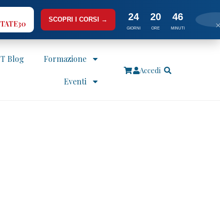
24
20
46
SCOPRI I CORSI →
TATE30
GIORNI
ORE
MINUTI
IT Blog
Formazione
Accedi
Eventi