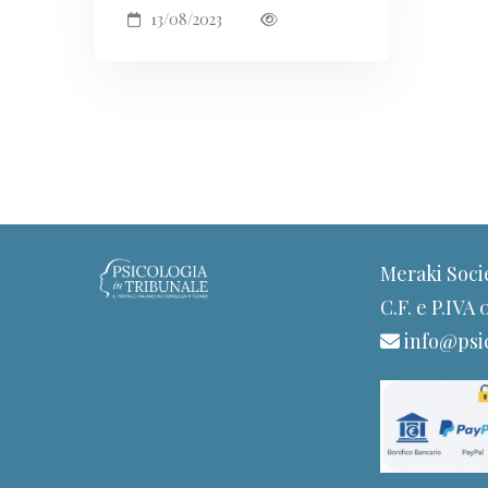
13/08/2023
Meraki Soci
C.F. e P.IVA
info@psic