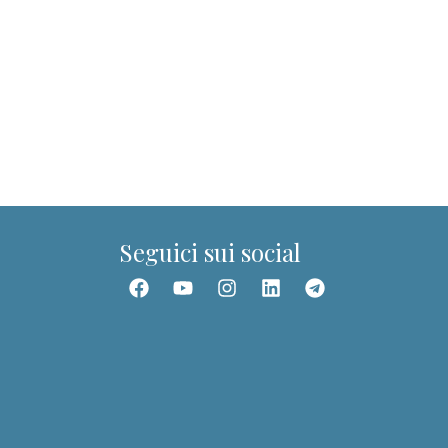
Dott.ssa Giuditta
Guida del portale PIT
Ciao! Sono la Dott.ssa Giuditta. Posso aiutarti a
trovare corsi, webinar, ebook, articoli e
contenuti della Community.
Seguici sui social
📚 Trova un corso
🎥 Webinar
👥 Community
👤 I miei corsi
📰 Articoli
✉️ Assistenza