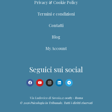
Privacy & Cookie Policy
Termini e condizioni
Contatti
Blog
My Account
Dott.ssa Giuditta
Guida del portale PIT
Seguici sui social
Ciao! Sono la Dott.ssa Giuditta. Posso aiutarti a trovare
corsi, webinar, ebook, articoli e contenuti della
Community.
Via Ludovico di Savoia,12
00185 - Roma
© 2026 Psicologia in Tribunale. Tutti i diritti riservati
📚 Trova un corso
🎥 Webinar