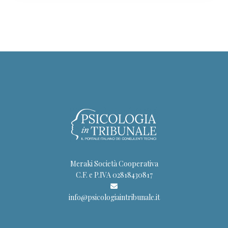
Meraki Società Cooperativa
C.F. e P.IVA 02818430817
info@psicologiaintribunale.it