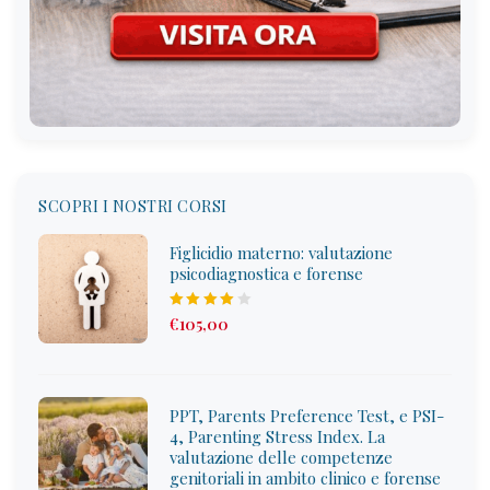
SCOPRI I NOSTRI CORSI
Figlicidio materno: valutazione
psicodiagnostica e forense
Rated
€
105
,00
4.00
out
of 5
PPT, Parents Preference Test, e PSI-
4, Parenting Stress Index. La
valutazione delle competenze
genitoriali in ambito clinico e forense