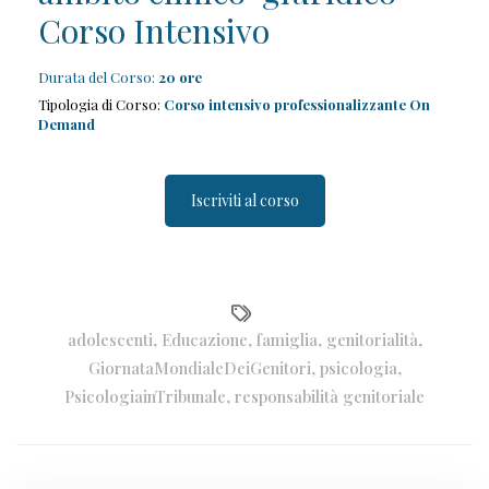
Corso Intensivo
Durata del Corso:
20 ore
Tipologia di Corso:
Corso intensivo profess
ionalizzante On
Demand
Iscriviti al corso
adolescenti
,
Educazione
,
famiglia
,
genitorialità
,
GiornataMondialeDeiGenitori
,
psicologia
,
PsicologiainTribunale
,
responsabilità genitoriale