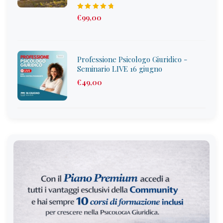
Rated
€
99
,00
4.67
out
of 5
Professione Psicologo Giuridico -
Seminario LIVE 16 giugno
€
49
,00