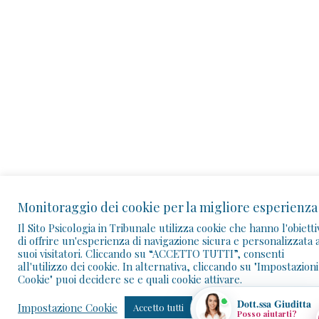
Ciao! Sono la Dott.ssa Giuditta. Posso aiutarti a trovare
corsi, webinar, ebook, articoli e contenuti della
Community.
📚 Trova un corso
🎥 Webinar
👥 Community
👤 I miei corsi
Monitoraggio dei cookie per la migliore esperienza
📰 Articoli
✉️ Assistenza
Il Sito Psicologia in Tribunale utilizza cookie che hanno l'obietti
di offrire un'esperienza di navigazione sicura e personalizzata a
suoi visitatori. Cliccando su “ACCETTO TUTTI”, consenti
all'utilizzo dei cookie. In alternativa, cliccando su "Impostazioni
Cookie" puoi decidere se e quali cookie attivare.
Dott.ssa Giuditta
Impostazione Cookie
Accetto tutti
Posso aiutarti?