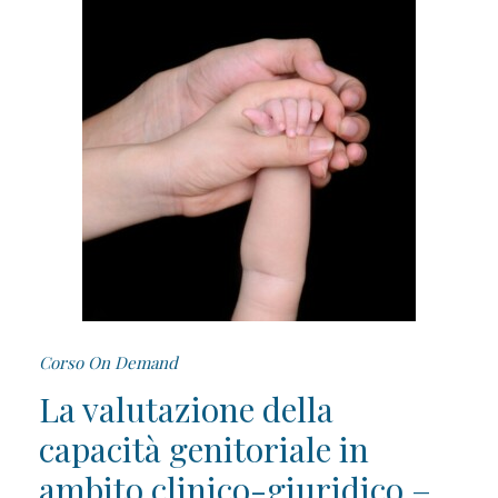
Corso On Demand
La valutazione della
capacità genitoriale in
ambito clinico-giuridico –