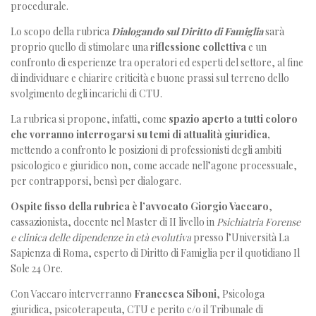
procedurale.
Lo scopo della rubrica
Dialogando sul Diritto di Famiglia
sarà
proprio quello di stimolare una
riflessione collettiva
e un
confronto di esperienze tra operatori ed esperti del settore, al fine
di individuare e chiarire criticità e buone prassi sul terreno dello
svolgimento degli incarichi di CTU.
La rubrica si propone, infatti, come
spazio aperto a tutti coloro
che vorranno interrogarsi su temi di attualità giuridica,
mettendo a confronto le posizioni di professionisti degli ambiti
psicologico e giuridico non, come accade nell’agone processuale,
per contrapporsi, bensì per dialogare.
Ospite fisso della rubrica è l’avvocato Giorgio Vaccaro
,
cassazionista, docente nel Master di II livello in
Psichiatria Forense
e clinica delle dipendenze in età evolutiva
presso l’Università La
Sapienza di Roma, esperto di Diritto di Famiglia per il quotidiano Il
Sole 24 Ore.
Con Vaccaro interverranno
Francesca Siboni
, Psicologa
giuridica, psicoterapeuta, CTU e perito c/o il Tribunale di