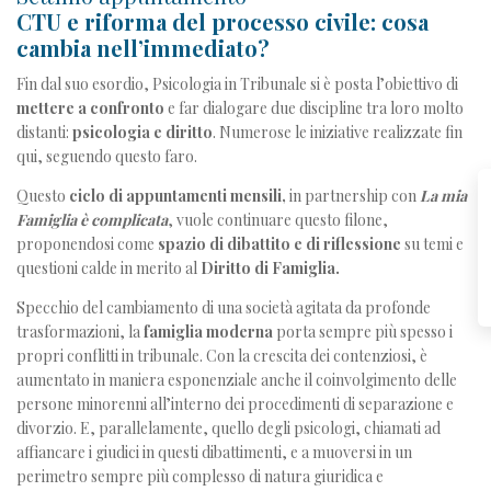
CTU e riforma del processo civile: cosa
cambia nell’immediato?
Fin dal suo esordio, Psicologia in Tribunale si è posta l’obiettivo di
mettere a confronto
e far dialogare due discipline tra loro molto
distanti:
psicologia e diritto
. Numerose le iniziative realizzate fin
qui, seguendo questo faro.
Questo
ciclo di appuntamenti mensili,
in partnership con
La mia
Famiglia è complicata
, vuole continuare questo filone,
proponendosi come
spazio di dibattito e di riflessione
su temi e
questioni calde in merito al
Diritto di Famiglia.
Specchio del cambiamento di una società agitata da profonde
trasformazioni, la
famiglia moderna
porta sempre più spesso i
propri conflitti in tribunale. Con la crescita dei contenziosi, è
aumentato in maniera esponenziale anche il coinvolgimento delle
persone minorenni all’interno dei procedimenti di separazione e
divorzio. E, parallelamente, quello degli psicologi, chiamati ad
affiancare i giudici in questi dibattimenti, e a muoversi in un
perimetro sempre più complesso di natura giuridica e