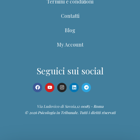
Termini e condizioni
Contatti
Blog
My Account
Seguici sui social
Dott.ssa Giuditta
Via Ludovico di Savoia,12
00185 - Roma
© 2026 Psicologia in Tribunale. Tutti i diritti riservati
Guida del portale PIT
Ciao! Sono la Dott.ssa Giuditta. Posso aiutarti a trovare
corsi, webinar, ebook, articoli e contenuti della