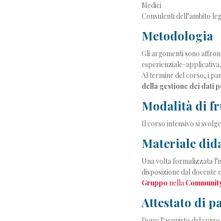
Medici
Consulenti dell’ambito le
Metodologia
Gli argomenti sono affront
esperienziale-applicativa,
Al termine del corso, i pa
della gestione dei dati 
Modalità di fr
Il corso intensivo si svolg
Materiale dida
Una volta formalizzata l’i
disposizione dal docente e
Gruppo
nella
Community 
Attestato di p
Dopo l’acquisto del corso 