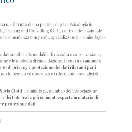
nere,
è il frutto di una partnership tra Psicologia in
, Training and Consulting S.R.L., centro internazionale
ne e consulenza non profit, specializzato in criminologia e
 e dati sensibili alle modalità di raccolta e conservazione,
zione e le modalità di cancellazione,
il corso esaminerà
mbito di privacy e
protezione dei dati rilevanti per i
orto pratico ed operativo e i riferimenti normativi di
Silvia Ciotti
,
criminologa, membro
dell’Associazione
ne dei Dati,
tra le più eminenti esperte
in materia di
 e protezione dati
.
d