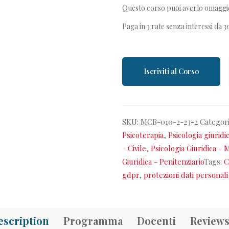
Questo corso puoi averlo omaggio
Paga in 3 rate senza interessi da
Iscriviti al Corso
SKU:
MCB-010-2-23-2
Categor
Psicoterapia
,
Psicologia giuridi
- Civile
,
Psicologia Giuridica - 
Giuridica - Penitenziario
Tags:
C
gdpr
,
protezioni dati personali
escription
Programma
Docenti
Reviews