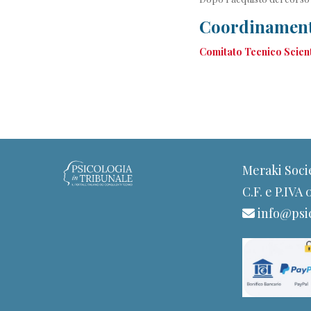
Coordinamento
Comitato Tecnico Scient
Meraki Soci
C.F. e P.IVA
info@psic