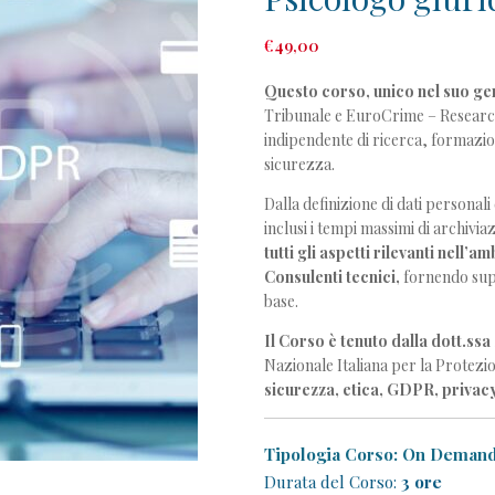
€
49
,00
Questo corso, unico nel suo ge
Tribunale e EuroCrime – Research
indipendente di ricerca, formazio
sicurezza.
Dalla definizione di dati personali
inclusi i tempi massimi di archivia
tutti gli aspetti rilevanti nell’a
Consulenti tecnici,
fornendo supp
base.
Il Corso è tenuto dalla dott.ssa 
Nazionale Italiana per la Protezio
sicurezza, etica, GDPR, privacy
Tipologia Corso: On Deman
Durata del Corso:
3 ore