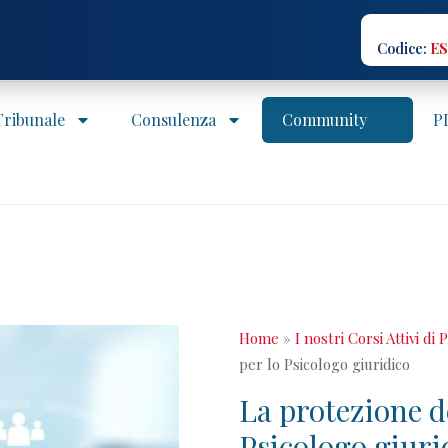
Codice:
ES
 Tribunale
Consulenza
Community
P
Home
»
I nostri Corsi Attivi di 
per lo Psicologo giuridico
La protezione de
Psicologo giuri