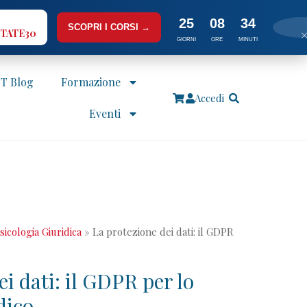
25
08
34
SCOPRI I CORSI →
TATE30
GIORNI
ORE
MINUTI
IT Blog
Formazione
Accedi
Eventi
Psicologia Giuridica
»
La protezione dei dati: il GDPR
i dati: il GDPR per lo
dico