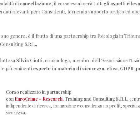
odalità di
cancellazione
, il corso esaminerà tutti gli
aspetti rilev
 dati rilevanti per i Consulenti, fornendo supporto pratico ed opera
 suo genere, è il frutto di una partnership tra Psicologia in Trib
Consulting S.R.L.,
dott.ssa
Silvia Ciotti,
criminologa, membro dell’Associazione Nazion
 le più eminenti
esperte in materia di sicurezza, etica, GDPR, p
Corso realizzato in partnership
con
EuroCrime – Research,
Training and Consulting S.R.L.
centr
indipendente di ricerca, formazione e consulenza no profit, specializ
sicurezza.