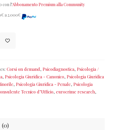
 con l’
Abbonamento Premium alla Community
 30€ a 2.000€
ies:
Corsi on demand
,
Psicodiagnostica
,
Psicologia /
ca
,
Psicologia Giuridica - Canonico
,
Psicologia Giuridica
Minorile
,
Psicologia Giuridica - Penale
,
Psicologia
onsulente Tecnico d’Ufficio
,
eurocrime research
,
 (0)