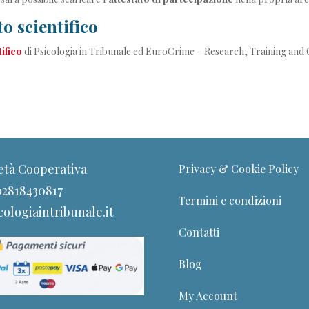
 scientifico
ifico
di Psicologia in Tribunale
ed
EuroCrime – Research, Training and C
età Cooperativa
Privacy & Cookie Policy
 02818430817
Termini e condizioni
ologiaintribunale.it
Contatti
Blog
My Account