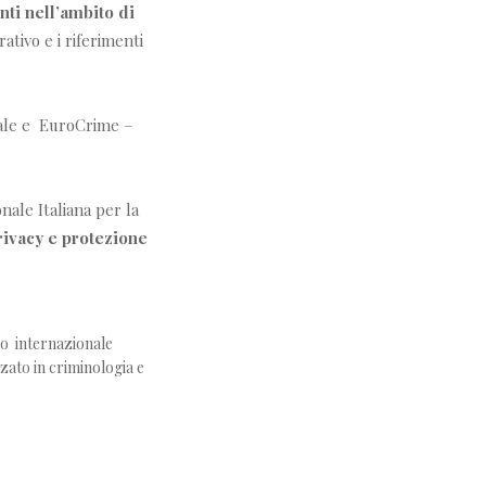
anti nell’ambito di
tivo e i riferimenti
unale e EuroCrime –
ale Italiana per la
rivacy e protezione
o internazionale
zato in criminologia e