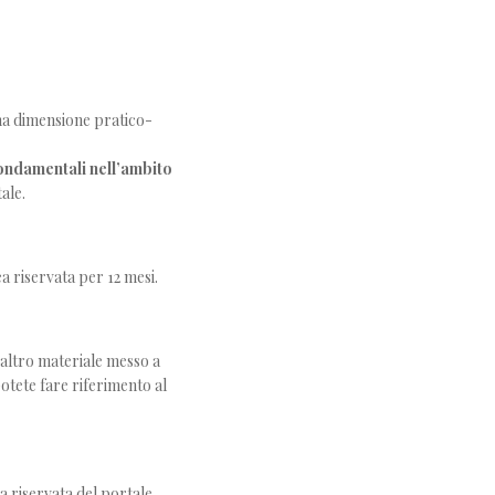
una dimensione pratico-
ndamentali nell’ambito
tale.
ea riservata per 12 mesi.
o altro materiale messo a
 potete fare riferimento al
a riservata del portale.