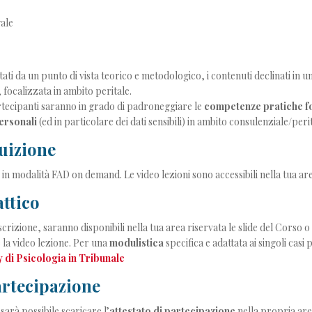
gale
ati da un punto di vista teorico e metodologico, i contenuti declinati in 
 focalizzata in ambito peritale.
rtecipanti saranno in grado di padroneggiare le
competenze pratiche fo
personali
(ed in particolare dei dati sensibili) in ambito consulenziale/peri
uizione
e in modalità FAD on demand. Le video lezioni sono accessibili nella tua ar
ttico
scrizione, saranno disponibili nella tua area riservata le slide del Corso 
 la video lezione. Per una
modulistica
specifica e adattata ai singoli casi
di Psicologia in Tribunale
artecipazione
sarà possibile scaricare l’
attestato di partecipazione
nella propria are