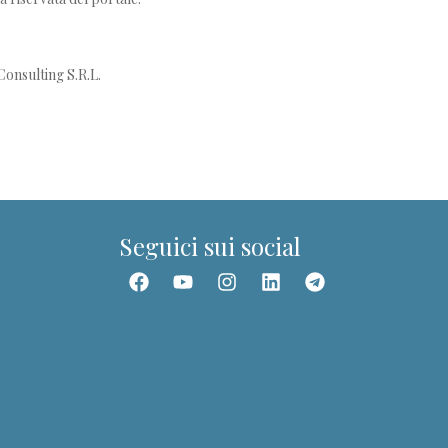
Dott.ssa Giuditta
Guida del portale PIT
onsulting S.R.L.
Ciao! Sono la Dott.ssa Giuditta. Posso aiutarti a
trovare corsi, webinar, ebook, articoli e
contenuti della Community.
Seguici sui social
📚 Trova un corso
🎥 Webinar
👥 Community
👤 I miei corsi
📰 Articoli
✉️ Assistenza