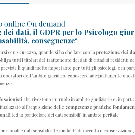
vo online On demand
 dei dati, il GDPR per lo Psicologo giur
nsabilità, conseguenze
“
rsi con sicurezza, quando si ha che fare con la
protezione dei da
bliga tutti i titolari del trattamento dei dati di cittadini residenti 
previsti. È quindi molto importante per tutti gli psicologi, e in part
li operatori dell’ambito giuridico, conoscere adeguatamente ques
pienze.
fessionisti
che rivestono un ruolo in ambito giudiziario e, in parti
è finalizzato all’acquisizione delle
competenze pratiche fondamenta
onali
(ed in particolare dei dati sensibili) in ambito peritale.
i personali e dati sensibili alle modalità di raccolta e conservazione,