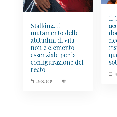
Il
Stalking. Il
ac
mutamento delle
do
abitudini di vita
ne
non è elemento
ri
essenziale per la
que
configurazione del
sot
reato
1
13/02/2025