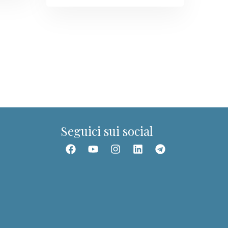
Dott.ssa Giuditta
Guida del portale PIT
Ciao! Sono la Dott.ssa Giuditta. Posso aiutarti a
trovare corsi, webinar, ebook, articoli e
contenuti della Community.
Seguici sui social
📚 Trova un corso
🎥 Webinar
👥 Community
👤 I miei corsi
📰 Articoli
✉️ Assistenza