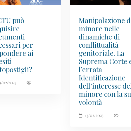
 CTU può
Manipolazione d
quisire
minore nelle
cumenti
dinamiche di
cessari per
conflittualità
spondere ai
genitoriale. La
siti
Suprema Corte 
topostigli?
l’errata
Identificazione
9/02/2025
dell’interesse de
minore con la s
volontà
13/02/2025