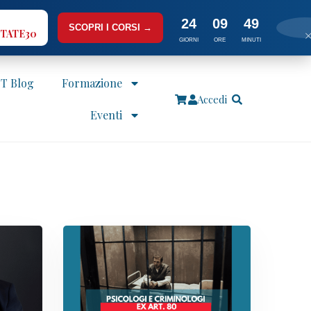
24
09
49
SCOPRI I CORSI →
TATE30
GIORNI
ORE
MINUTI
IT Blog
Formazione
Accedi
Eventi