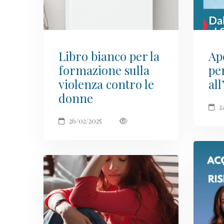
Libro bianco per la
Ap
formazione sulla
per
violenza contro le
al
donne
2
26/02/2025