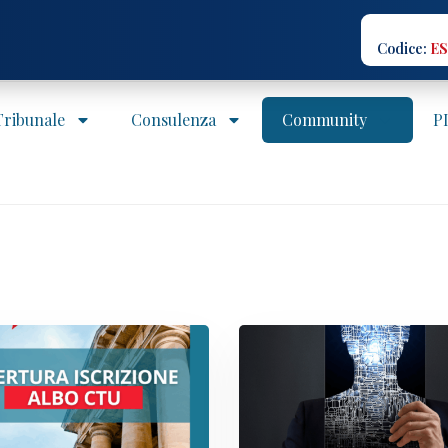
Codice:
ES
 Tribunale
Consulenza
Community
P