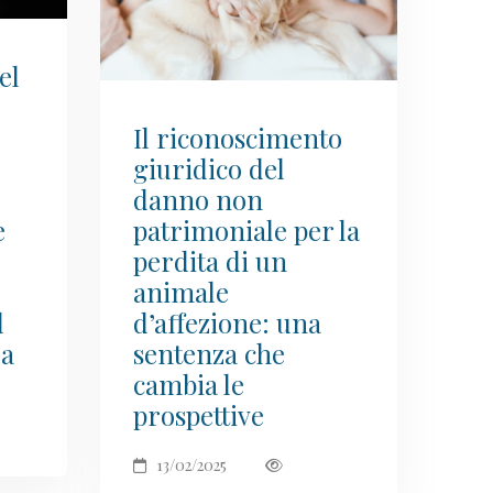
el
Il riconoscimento
giuridico del
danno non
e
patrimoniale per la
perdita di un
animale
l
d’affezione: una
ua
sentenza che
cambia le
prospettive
13/02/2025