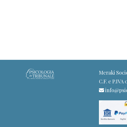
Meraki Soci
C.F. e P.IVA
info@psic