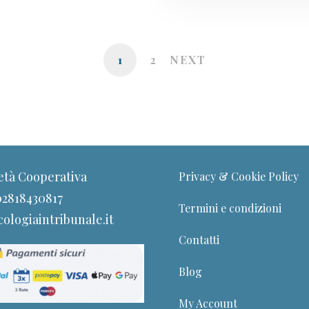
1
2
NEXT
età Cooperativa
Privacy & Cookie Policy
 02818430817
Termini e condizioni
ologiaintribunale.it
Contatti
Blog
My Account